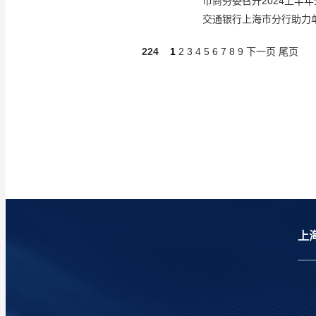
市商务委召开2024上半
交通银行上海市分行助力单
224
1
2
3
4
5
6
7
8
9
下一页
尾页
上