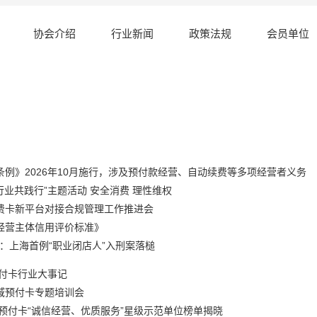
协会介绍
行业新闻
政策法规
会员单位
行业新闻
例》2026年10月施行，涉及预付款经营、自动续费等多项经营者义务
 行业共践行”主题活动 安全消费 理性维权
费卡新平台对接合规管理工作推进会
经营主体信用评价标准》
”：上海首例“职业闭店人”入刑案落槌
预付卡行业大事记
域预付卡专题培训会
途预付卡“诚信经营、优质服务”星级示范单位榜单揭晓